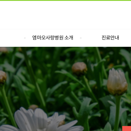
엠마오사랑병원 소개
진료안내